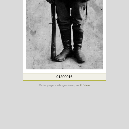
01300016
Cette page a été générée par
XnView
.