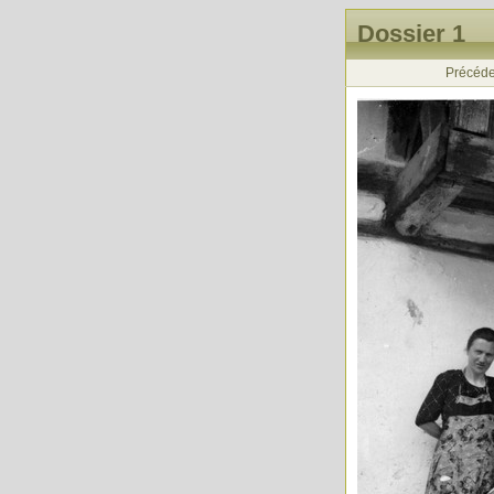
Dossier 1
Précéde