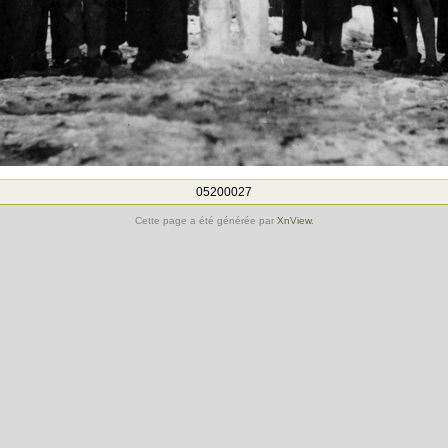
05200027
Cette page a été générée par
XnView
.