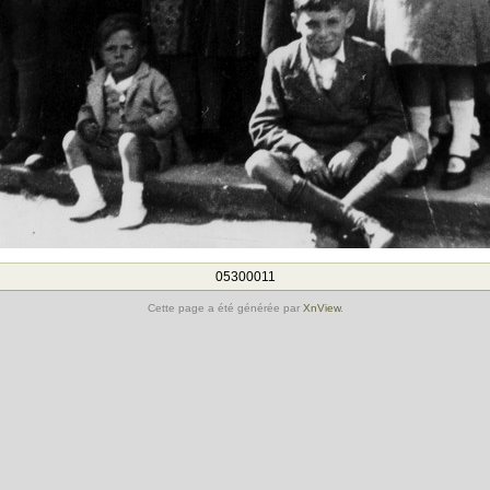
05300011
Cette page a été générée par
XnView
.