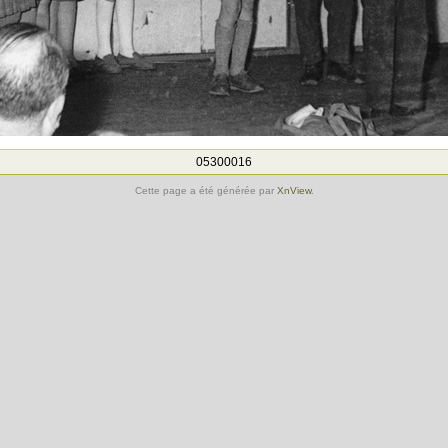
05300016
Cette page a été générée par
XnView
.