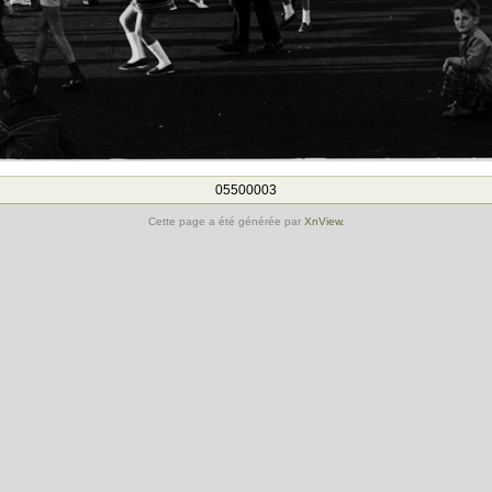
05500003
Cette page a été générée par
XnView
.