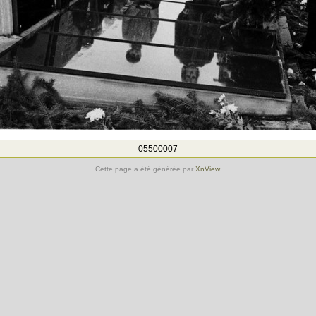
05500007
Cette page a été générée par
XnView
.