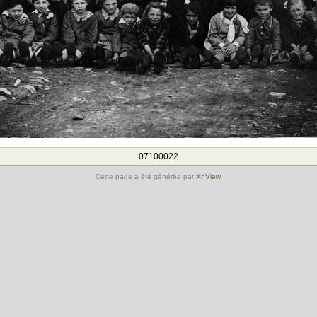
07100022
Cette page a été générée par
XnView
.