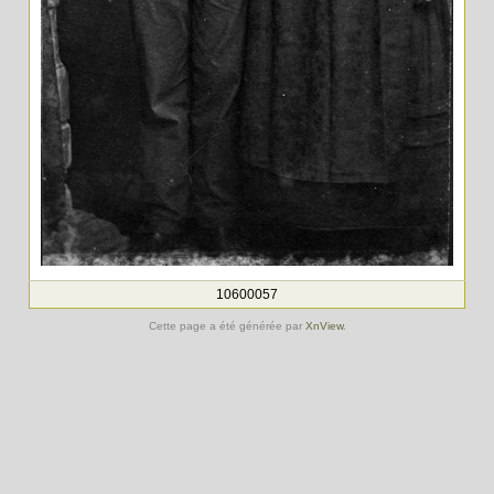
10600057
Cette page a été générée par
XnView
.