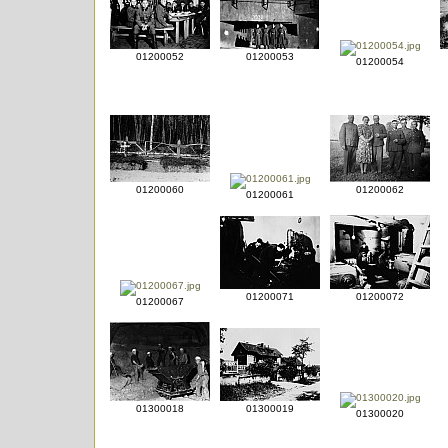
01200052
01200053
01200054
01200060
01200062
01200061
01200071
01200072
01200067
01300018
01300019
01300020