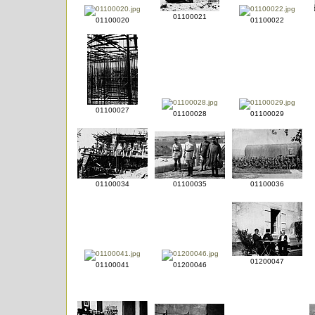
01100021
01100020
01100022
01100027
01100028
01100029
01100034
01100035
01100036
01200047
01100041
01200046