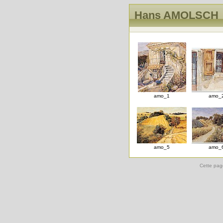
Hans AMOLSCH
amo_1
amo_
amo_5
amo_
Cette pag