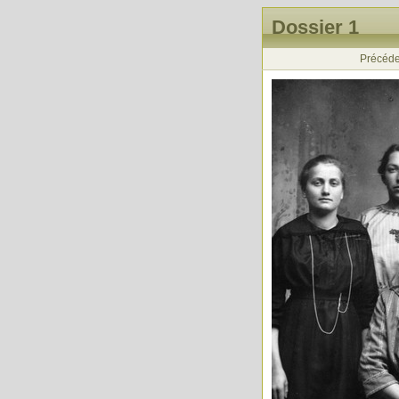
Dossier 1
Précéde